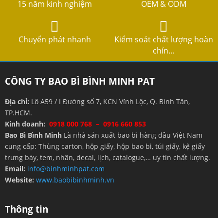
15 năm kinh nghiệm
OEM & ODM
Chuyển phát nhanh
Kiểm soát chất lượng hoàn
chỉn...
CÔNG TY BAO BÌ BÌNH MINH PAT
Địa chỉ:
Lô A59 / I Đường số 7, KCN Vĩnh Lộc, Q. Bình Tân,
TP.HCM.
Kinh doanh:
0918 000 768 – 0916 660 853
Bao Bì Bình Minh
Là nhà sản xuất bao bì hàng đầu Việt Nam
cung cấp: Thùng carton, hộp giấy, hộp bao bì, túi giấy, kệ giấy
trưng bày, tem, nhãn, decal, lịch, catalogue,… uy tín chất lượng.
Email:
info@binhminhpat.com
Website:
www.baobibinhminh.vn
Thông tin