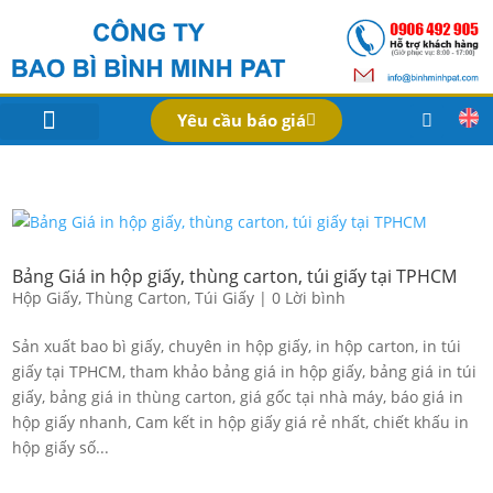
Yêu cầu báo giá
IN BAO BÌ SẢN PHẨM
Bao Bì Theo Ngành
Hồ Sơ Công Ty
Dịch Vụ
Công Nghệ
Bảng Giá in hộp giấy, thùng carton, túi giấy tại TPHCM
Hộp Giấy
,
Thùng Carton
,
Túi Giấy
|
0 Lời bình
Sản xuất bao bì giấy, chuyên in hộp giấy, in hộp carton, in túi
giấy tại TPHCM, tham khảo bảng giá in hộp giấy, bảng giá in túi
giấy, bảng giá in thùng carton, giá gốc tại nhà máy, báo giá in
hộp giấy nhanh, Cam kết in hộp giấy giá rẻ nhất, chiết khấu in
hộp giấy số...