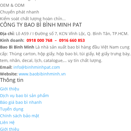
OEM & ODM
Chuyển phát nhanh
Kiểm soát chất lượng hoàn chỉn...
CÔNG TY BAO BÌ BÌNH MINH PAT
Địa chỉ:
Lô A59 / I Đường số 7, KCN Vĩnh Lộc, Q. Bình Tân, TP.HCM.
Kinh doanh:
0918 000 768 – 0916 660 853
Bao Bì Bình Minh
Là nhà sản xuất bao bì hàng đầu Việt Nam cung
cấp: Thùng carton, hộp giấy, hộp bao bì, túi giấy, kệ giấy trưng bày,
tem, nhãn, decal, lịch, catalogue,… uy tín chất lượng.
Email:
info@binhminhpat.com
Website:
www.baobibinhminh.vn
Thông tin
Giới thiệu
Dịch vụ bao bì sản phẩm
Báo giá bao bì nhanh
Tuyển dụng
Chính sách bảo mật
Liên Hệ
Giới thiệu