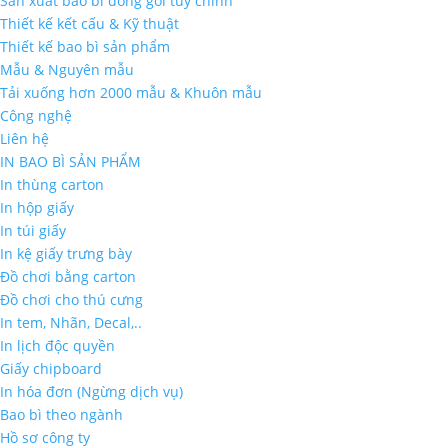
Sản xuất bao bì đóng gói tùy chỉnh
Thiết kế kết cấu & Kỹ thuật
Thiết kế bao bì sản phẩm
Mẫu & Nguyên mẫu
Tải xuống hơn 2000 mẫu & Khuôn mẫu
Công nghệ
Liên hệ
IN BAO BÌ SẢN PHẨM
In thùng carton
In hộp giấy
In túi giấy
In kệ giấy trưng bày
Đồ chơi bằng carton
Đồ chơi cho thú cưng
In tem, Nhãn, Decal,..
In lịch độc quyền
Giấy chipboard
In hóa đơn (Ngừng dịch vụ)
Bao bì theo ngành
Hồ sơ công ty