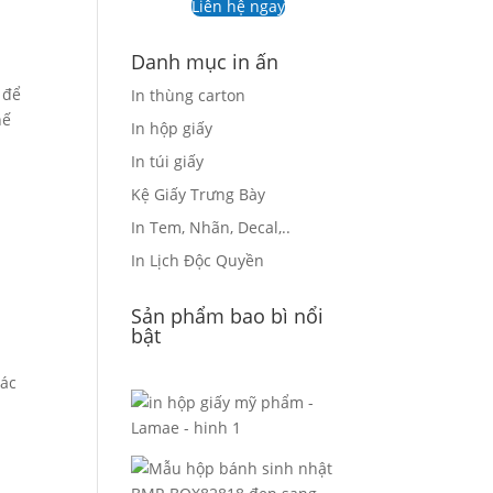
Liên hệ ngay
Danh mục in ấn
 để
In thùng carton
hế
In hộp giấy
In túi giấy
Kệ Giấy Trưng Bày
In Tem, Nhãn, Decal,..
In Lịch Độc Quyền
Sản phẩm bao bì nổi
bật
các