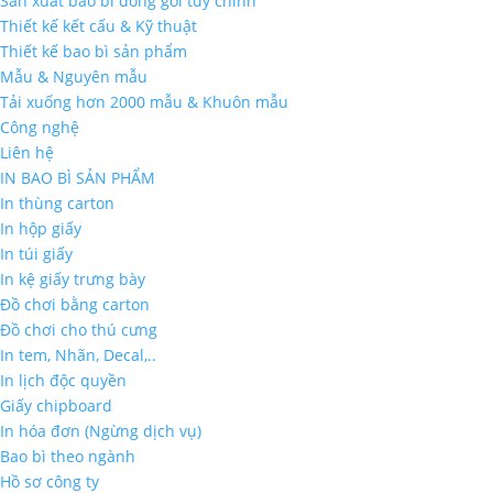
Sản xuất bao bì đóng gói tùy chỉnh
Thiết kế kết cấu & Kỹ thuật
Thiết kế bao bì sản phẩm
Mẫu & Nguyên mẫu
Tải xuống hơn 2000 mẫu & Khuôn mẫu
Công nghệ
Liên hệ
IN BAO BÌ SẢN PHẨM
In thùng carton
In hộp giấy
In túi giấy
In kệ giấy trưng bày
Đồ chơi bằng carton
Đồ chơi cho thú cưng
In tem, Nhãn, Decal,..
In lịch độc quyền
Giấy chipboard
In hóa đơn (Ngừng dịch vụ)
Bao bì theo ngành
Hồ sơ công ty