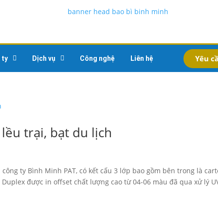
Yêu cầ
 ty
Dịch vụ
Công nghệ
Liên hệ
ều trại, bạt du lịch
i công ty Bình Minh PAT, có kết cấu 3 lớp bao gồm bên trong là cart
y Duplex được in offset chất lượng cao từ 04-06 màu đã qua xử lý U