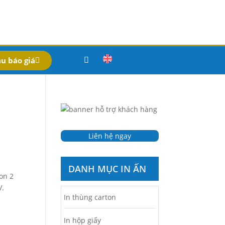
u báo giá
Liên hệ ngay
DANH MỤC IN ẤN
on 2
V.
In thùng carton
In hộp giấy