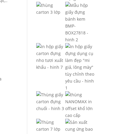
t,..
a