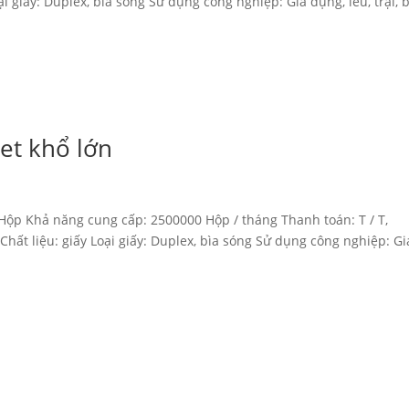
 giấy: Duplex, bìa sóng Sử dụng công nghiệp: Gia dụng, lều, trại, bạ
set khổ lớn
 Hộp Khả năng cung cấp: 2500000 Hộp / tháng Thanh toán: T / T,
ất liệu: giấy Loại giấy: Duplex, bìa sóng Sử dụng công nghiệp: Gi