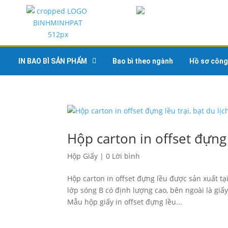
IN BAO BÌ SẢN PHẨM
Bao bì theo ngành
Hồ sơ công
Hộp carton in offset đựng l
Hộp Giấy
|
0 Lời bình
Hộp carton in offset đựng lều được sản xuất tạ
lớp sóng B có định lượng cao, bên ngoài là giấ
Mẫu hộp giấy in offset đựng lều...