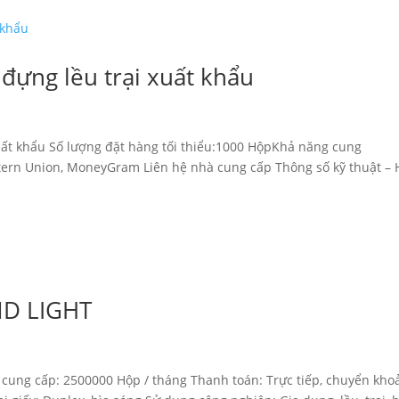
 đựng lều trại xuất khẩu
xuất khẩu Số lượng đặt hàng tối thiểu:1000 HộpKhả năng cung
tern Union, MoneyGram Liên hệ nhà cung cấp Thông số kỹ thuật –
AND LIGHT
 cung cấp: 2500000 Hộp / tháng Thanh toán: Trực tiếp, chuyển kho