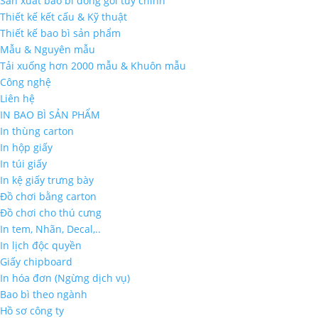
Sản xuất bao bì đóng gói tùy chỉnh
Thiết kế kết cấu & Kỹ thuật
Thiết kế bao bì sản phẩm
Mẫu & Nguyên mẫu
Tải xuống hơn 2000 mẫu & Khuôn mẫu
Công nghệ
Liên hệ
IN BAO BÌ SẢN PHẨM
In thùng carton
In hộp giấy
In túi giấy
In kệ giấy trưng bày
Đồ chơi bằng carton
Đồ chơi cho thú cưng
In tem, Nhãn, Decal,..
In lịch độc quyền
Giấy chipboard
In hóa đơn (Ngừng dịch vụ)
Bao bì theo ngành
Hồ sơ công ty