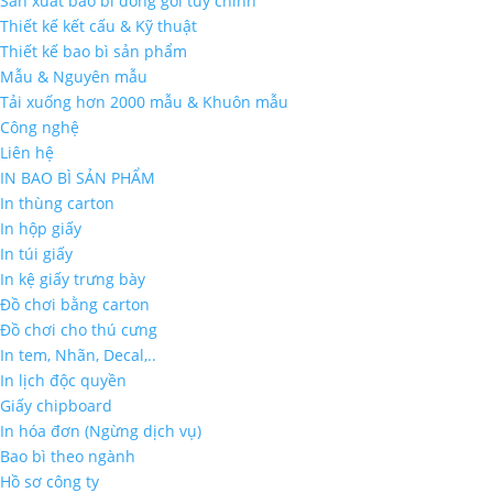
Sản xuất bao bì đóng gói tùy chỉnh
Thiết kế kết cấu & Kỹ thuật
Thiết kế bao bì sản phẩm
Mẫu & Nguyên mẫu
Tải xuống hơn 2000 mẫu & Khuôn mẫu
Công nghệ
Liên hệ
IN BAO BÌ SẢN PHẨM
In thùng carton
In hộp giấy
In túi giấy
In kệ giấy trưng bày
Đồ chơi bằng carton
Đồ chơi cho thú cưng
In tem, Nhãn, Decal,..
In lịch độc quyền
Giấy chipboard
In hóa đơn (Ngừng dịch vụ)
Bao bì theo ngành
Hồ sơ công ty