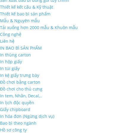
Sản xuất bao bì đóng gói tùy chỉnh
Thiết kế kết cấu & Kỹ thuật
Thiết kế bao bì sản phẩm
Mẫu & Nguyên mẫu
Tải xuống hơn 2000 mẫu & Khuôn mẫu
Công nghệ
Liên hệ
IN BAO BÌ SẢN PHẨM
In thùng carton
In hộp giấy
In túi giấy
In kệ giấy trưng bày
Đồ chơi bằng carton
Đồ chơi cho thú cưng
In tem, Nhãn, Decal,..
In lịch độc quyền
Giấy chipboard
In hóa đơn (Ngừng dịch vụ)
Bao bì theo ngành
Hồ sơ công ty