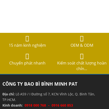
15 năm kinh nghiệm
OEM & ODM
Chuyển phát nhanh
Kiểm soát chất lượng hoàn
chỉn...
CÔNG TY BAO BÌ BÌNH MINH PAT
Địa chỉ:
Lô A59 / I Đường số 7, KCN Vĩnh Lộc, Q. Bình Tân,
TP.HCM.
Kinh doanh:
0918 000 768 – 0916 660 853