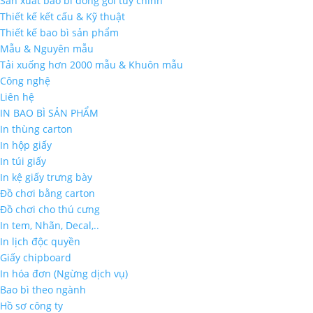
Sản xuất bao bì đóng gói tùy chỉnh
Thiết kế kết cấu & Kỹ thuật
Thiết kế bao bì sản phẩm
Mẫu & Nguyên mẫu
Tải xuống hơn 2000 mẫu & Khuôn mẫu
Công nghệ
Liên hệ
IN BAO BÌ SẢN PHẨM
In thùng carton
In hộp giấy
In túi giấy
In kệ giấy trưng bày
Đồ chơi bằng carton
Đồ chơi cho thú cưng
In tem, Nhãn, Decal,..
In lịch độc quyền
Giấy chipboard
In hóa đơn (Ngừng dịch vụ)
Bao bì theo ngành
Hồ sơ công ty