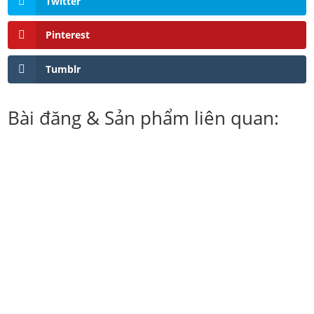
Twitter
Pinterest
Tumblr
Bài đăng & Sản phẩm liên quan:
In hộp giấy, in hộp carton, in túi giấy tại TPHCM, giá in
hộp giấy, giá in túi giấy, giá in thùng carton, giá gốc tại
nhà máy, báo giá nhanh, in giá rẻ tại HCM