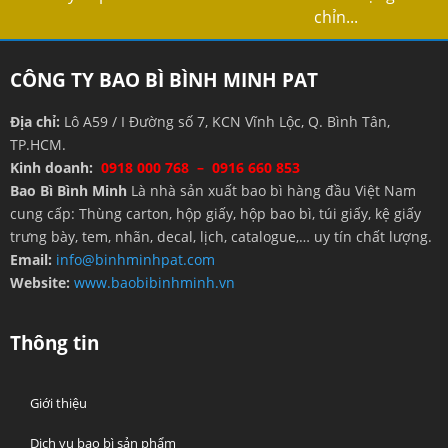
chỉn...
CÔNG TY BAO BÌ BÌNH MINH PAT
Địa chỉ:
Lô A59 / I Đường số 7, KCN Vĩnh Lộc, Q. Bình Tân,
TP.HCM.
Kinh doanh:
0918 000 768 – 0916 660 853
Bao Bì Bình Minh
Là nhà sản xuất bao bì hàng đầu Việt Nam
cung cấp: Thùng carton, hộp giấy, hộp bao bì, túi giấy, kệ giấy
trưng bày, tem, nhãn, decal, lịch, catalogue,… uy tín chất lượng.
Email:
info@binhminhpat.com
Website:
www.baobibinhminh.vn
Thông tin
Giới thiệu
Dịch vụ bao bì sản phẩm