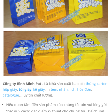
Công ty Bình Minh Pat
. Là Nhà sản xuất bao bì :
thùng carton
,
hộp giấy
,
túi giấy
,
kệ giấy
, in
tem, nhãn, lịch,
hóa đơn
,
catalogue
,… uy tín chất lượng.
Nếu quan tâm đến sản phẩm của chúng tôi, xin vui lòng gửi
“các quy cách” đặc điểm kỹ thuật cho chúng tôi . Để chúng