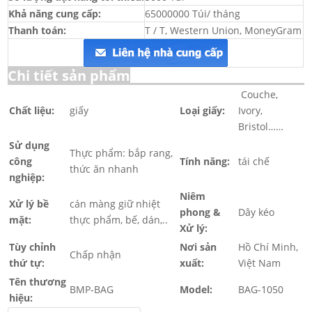
Khả năng cung cấp:
65000000 Túi/ tháng
Thanh toán:
T / T, Western Union, MoneyGram
Chi tiết sản phẩm
Couche,
Chất liệu:
giấy
Loại giấy:
Ivory,
Bristol……
Sử dụng
Thực phẩm: bắp rang,
công
Tính năng:
tái chế
thức ăn nhanh
nghiệp:
Niêm
Xử lý bề
cán màng giữ nhiệt
phong &
Dây kéo
mặt:
thực phẩm, bế, dán,..
Xử lý:
Tùy chỉnh
Nơi sản
Hồ Chí Minh,
Chấp nhận
thứ tự:
xuất:
Việt Nam
Tên thương
BMP-BAG
Model:
BAG-1050
hiệu: