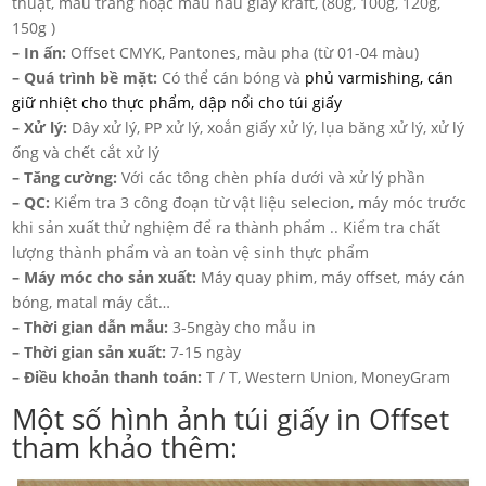
thuật, màu trắng hoặc màu nâu giấy kraft, (80g, 100g, 120g,
150g )
– In ấn:
Offset CMYK, Pantones, màu pha (từ 01-04 màu)
– Quá trình bề mặt:
Có thể cán bóng và
phủ varmishing, cán
giữ nhiệt cho thực phẩm, dập nổi cho túi giấy
– Xử lý:
Dây xử lý, PP xử lý, xoắn giấy xử lý, lụa băng xử lý, xử lý
ống và chết cắt xử lý
– Tăng cường:
Với các tông chèn phía dưới và xử lý phần
– QC:
Kiểm tra 3 công đoạn từ vật liệu selecion, máy móc trước
khi sản xuất thử nghiệm để ra thành phẩm .. Kiểm tra chất
lượng thành phẩm và an toàn vệ sinh thực phẩm
– Máy móc cho sản xuất:
Máy quay phim, máy offset, máy cán
bóng, matal máy cắt…
– Thời gian dẫn mẫu:
3-5ngày cho mẫu in
– Thời gian sản xuất:
7-15 ngày
– Điều khoản thanh toán:
T / T, Western Union, MoneyGram
Một số hình ảnh túi giấy in Offset
tham khảo thêm: