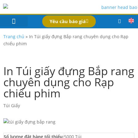
Yêu cầu báo giá
IN BAO BÌ SẢN PHẨM
Bao Bì Theo Ngành
Hồ Sơ Công Ty
Dịch Vụ
Công Nghệ
Trang chủ
»
In Túi giấy đựng Bắp rang chuyên dụng cho Rạp
chiếu phim
In Túi giấy đựng Bắp rang
chuyên dụng cho Rạp
chiếu phim
Túi Giấy
Số lượng đặt hàng tối thiểu:
5000 Túi