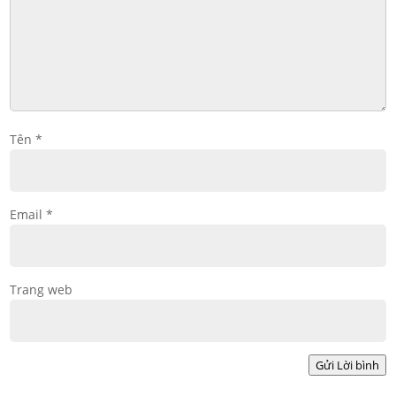
Tên
*
Email
*
Trang web
Gửi Lời bình