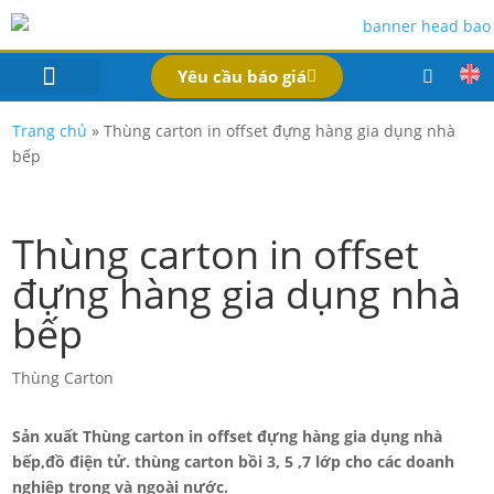
Yêu cầu báo giá
IN BAO BÌ SẢN PHẨM
Bao Bì Theo Ngành
Hồ Sơ Công Ty
Dịch Vụ
Công Nghệ
Trang chủ
»
Thùng carton in offset đựng hàng gia dụng nhà
bếp
Thùng carton in offset
đựng hàng gia dụng nhà
bếp
Thùng Carton
Sản xuất Thùng carton in offset đựng hàng gia dụng nhà
bếp,đồ điện tử. thùng carton bồi 3, 5 ,7 lớp cho các doanh
nghiệp trong và ngoài nước.