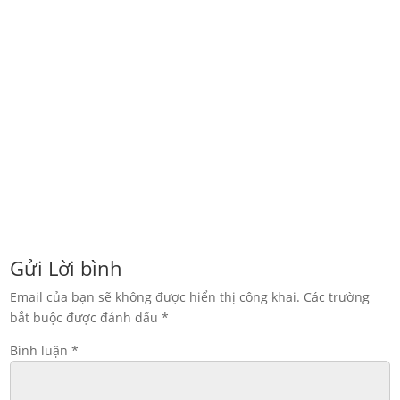
In thùng carton đựng hạt điều xuất khẩu. Giúp bảo quản
sản...
Gửi Lời bình
Email của bạn sẽ không được hiển thị công khai.
Các trường
bắt buộc được đánh dấu
*
Bình luận
*