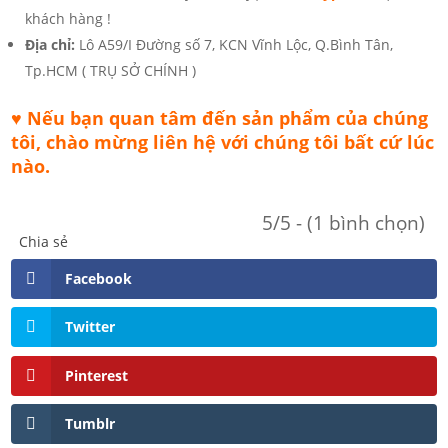
khách hàng !
Địa chỉ:
Lô A59/I Đường số 7, KCN Vĩnh Lộc, Q.Bình Tân,
Tp.HCM ( TRỤ SỞ CHÍNH )
♥ Nếu bạn quan tâm đến sản phẩm của chúng
tôi, chào mừng liên hệ với chúng tôi bất cứ lúc
nào.
5/5 - (1 bình chọn)
Chia sẻ
Facebook
Twitter
Pinterest
Tumblr