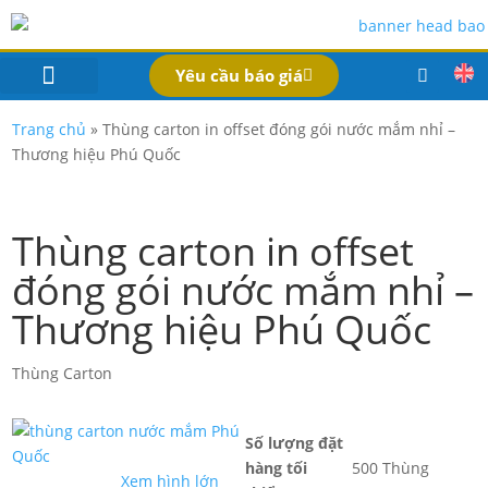
Yêu cầu báo giá
IN BAO BÌ SẢN PHẨM
Bao Bì Theo Ngành
Hồ Sơ Công Ty
Dịch Vụ
Công Nghệ
Trang chủ
»
Thùng carton in offset đóng gói nước mắm nhỉ –
Thương hiệu Phú Quốc
Thùng carton in offset
đóng gói nước mắm nhỉ –
Thương hiệu Phú Quốc
Thùng Carton
Số lượng đặt
hàng tối
500 Thùng
Xem hình lớn