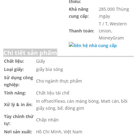
thiểu:
Khả năng
285.000 Thùng
cung cấp:
/ngày
T / T, Western
Thanh toán:
Union,
MoneyGram
Chi tiết sản phẩm
Chất liệu:
Giấy
Loại giấy:
giấy bìa sóng
Sử dụng công
Cho ngành thực phẩm
nghiệp:
Tính năng:
Chất liệu tái chế
In offset/Flexo, cán màng bóng, Matt cán, bồi
Xử lý & in ấn:
giấy sóng, bế, đóng gim
Tùy chỉnh thứ
Chấp nhận
tự:
Nơi sản xuất:
Hồ Chí Minh, Việt Nam