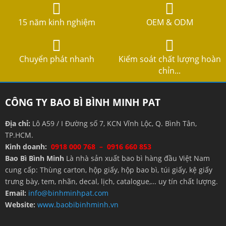
15 năm kinh nghiệm
OEM & ODM
Chuyển phát nhanh
Kiểm soát chất lượng hoàn
chỉn...
CÔNG TY BAO BÌ BÌNH MINH PAT
Địa chỉ:
Lô A59 / I Đường số 7, KCN Vĩnh Lộc, Q. Bình Tân,
TP.HCM.
Kinh doanh:
0918 000 768 – 0916 660 853
Bao Bì Bình Minh
Là nhà sản xuất bao bì hàng đầu Việt Nam
cung cấp: Thùng carton, hộp giấy, hộp bao bì, túi giấy, kệ giấy
trưng bày, tem, nhãn, decal, lịch, catalogue,… uy tín chất lượng.
Email:
info@binhminhpat.com
Website:
www.baobibinhminh.vn