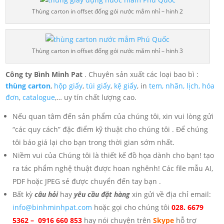
Thùng carton in offset đống gói nước mắm nhỉ – hinh 2
Thùng carton in offset đống gói nước mắm nhỉ – hinh 3
Công ty Bình Minh Pat
. Chuyên sản xuất các loại bao bì :
thùng carton
,
hộp giấy
,
túi giấy
,
kệ giấy
, in
tem, nhãn, lịch,
hóa
đơn
,
catalogue
,… uy tín chất lượng cao.
Nếu quan tâm đến sản phẩm của chúng tôi, xin vui lòng gửi
“các quy cách” đặc điểm kỹ thuật cho chúng tôi . Để chúng
tôi báo giá lại cho bạn trong thời gian sớm nhất.
Niềm vui của Chúng tôi là thiết kế đồ họa dành cho bạn! tạo
ra tác phẩm nghệ thuật được hoan nghênh! Các file mẫu AI,
PDF hoặc JPEG sẻ được chuyển đến tay bạn .
Bất kỳ
câu hỏi
hay
yêu cầu đặt hàng
xin gửi về địa chỉ email:
info@binhminhpat.com
hoặc gọi cho chúng tôi
028. 6679
5362 – 0916 660 853
hay nói chuyện trên
Skype
hỗ trợ