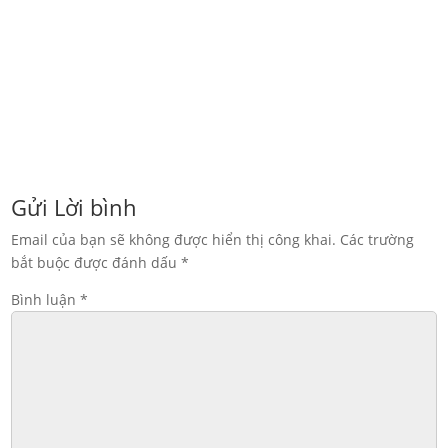
In thùng carton đựng hạt điều xuất khẩu. Giúp bảo quản
sản...
Gửi Lời bình
Email của bạn sẽ không được hiển thị công khai.
Các trường
bắt buộc được đánh dấu
*
Bình luận
*