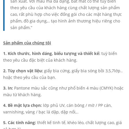
sản xuất. Với mẫu mã đa dạng, bắt mắt có thể tuỳ biến
theo yêu cầu của khách hàng cùng chất lượng sản phẩm
cao, rất phù hợp cho việc đống gói cho các mặt hàng thực
phẩm, đồ gia dụng,.. tạo hình ảnh thương hiệu riêng cho
sản phẩm.”
Sản phẩm của chúng tôi
1. Kích thước, hình dáng, biểu tượng và thiết kế:
tuỳ biến
theo yêu cầu đặc biệt của khách hàng.
2. Tùy chọn vật liệu:
giấy bìa cứng, giấy bìa sóng bồi 3,5,7lớp..
hoặc theo yêu cầu của bạn.
3. In:
Pantone màu sắc cũng như phổ biến 4 màu (CMYK) hoặc
màu từ khách hàng.
4. Bề mặt lựa chọn:
lớp phủ UV, cán bóng / mờ / PP cán,
varnishing, vàng / bạc lá dập, dập nổi,..
5. Các tính năng:
thiết kế tinh tế, khéo léo, chất lượng cao, giá