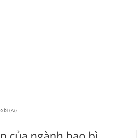
 bì (P2)
ển của ngành bao bì