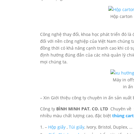
Hộp carton i
Công nghệ thay đổi, khoa học phát triển đó là 
đối với nền công nghiệp của Việt Nam chúng ta
đồng thời có khả năng cạnh tranh cao khi có sự
định hướng đúng đắn của các nhà quản lý chiến
mọi chúng ta.
Máy in off
in ấn
– Xin Giới thiệu công ty chuyên in ấn sản xuất 
Công ty
BÌNH MINH PAT. CO. LTD
Chuyên về sả
nhiều màu chất lượng cao, đặc biệt
thùng car
–
Hộp giấy
,
Túi giấy
, Ivory, Bristol, Duplex, …