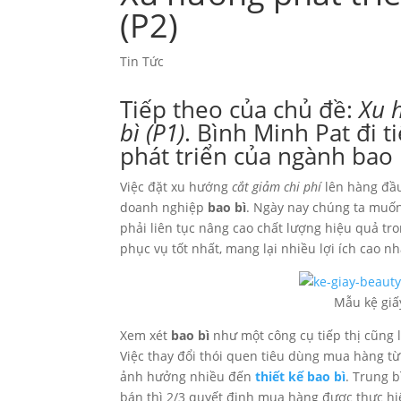
(P2)
Tin Tức
Tiếp theo của chủ đề:
Xu 
bì (P1)
. Bình Minh Pat đi 
phát triển của ngành bao 
Việc đặt xu hướng
cắt giảm chi phí
lên hàng đầu 
doanh nghiệp
bao bì
. Ngày nay chúng ta muốn
phải liên tục nâng cao chất lượng hiệu quả tr
phục vụ tốt nhất, mang lại nhiều lợi ích cao n
Mẫu kệ giấ
Xem xét
bao bì
như một công cụ tiếp thị cũng
Việc thay đổi thói quen tiêu dùng mua hàng t
ảnh hưởng nhiều đến
thiết kế bao bì
. Trung 
bán thì 2/3 quyết định mua hàng được thực h