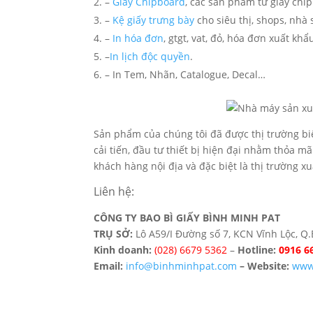
–
Giấy Chipboard
, các sản phẩm từ giấy chi
–
Kệ giấy trưng bày
cho siêu thị, shops, nhà
–
In hóa đơn
, gtgt, vat, đỏ, hóa đơn xuất khẩ
–
In lịch độc quyền
.
– In Tem, Nhãn, Catalogue, Decal…
Sản phẩm của chúng tôi đã được thị trường b
cải tiến, đầu tư thiết bị hiện đại nhằm thỏa m
khách hàng nội địa và đặc biệt là thị trường x
Liên hệ:
CÔNG TY BAO BÌ GIẤY BÌNH MINH PAT
TRỤ SỞ:
Lô A59/I Đường số 7, KCN Vĩnh Lộc, Q
Kinh doanh:
(028) 6679 5362
–
Hotline:
0916 6
Email:
info@binhminhpat.com
– Website:
www