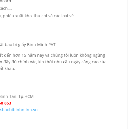
pboard.
 sách,…
u, phiếu xuất kho, thu chi và các loại vé.
iết đến hơn 15 năm nay và chúng tôi luôn không ngừng
ãn đầy đủ chính xác, kịp thời nhu cầu ngày càng cao của
uất khẩu.
.Bình Tân, Tp.HCM
60 853
.baobibinhminh.vn