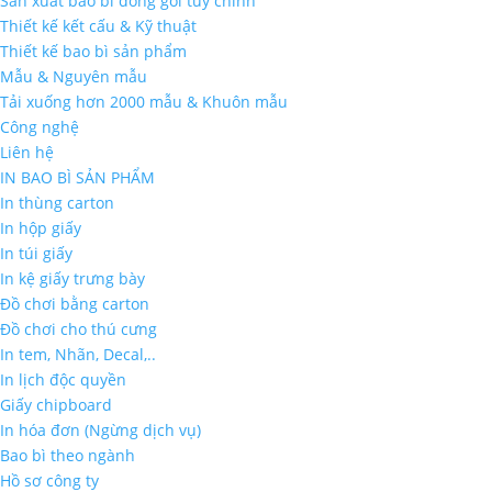
Sản xuất bao bì đóng gói tùy chỉnh
Thiết kế kết cấu & Kỹ thuật
Thiết kế bao bì sản phẩm
Mẫu & Nguyên mẫu
Tải xuống hơn 2000 mẫu & Khuôn mẫu
Công nghệ
Liên hệ
IN BAO BÌ SẢN PHẨM
In thùng carton
In hộp giấy
In túi giấy
In kệ giấy trưng bày
Đồ chơi bằng carton
Đồ chơi cho thú cưng
In tem, Nhãn, Decal,..
In lịch độc quyền
Giấy chipboard
In hóa đơn (Ngừng dịch vụ)
Bao bì theo ngành
Hồ sơ công ty