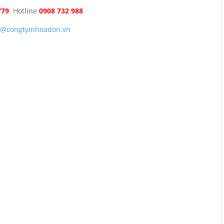
779
. Hotline
0908 732 988
o@congtyinhoadon.vn