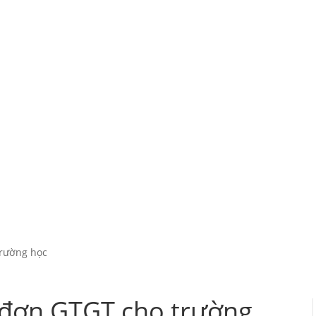
trường học
 đơn GTGT cho trường