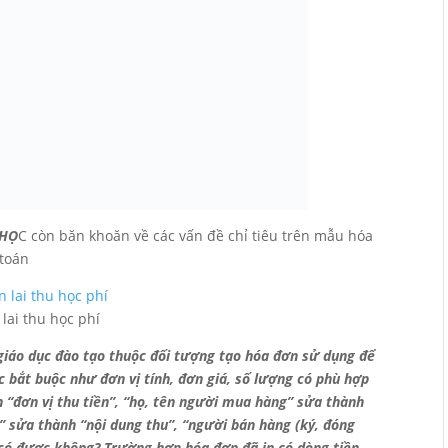
HỌ
C còn băn khoăn về các vấn đề chỉ tiêu trên mẫu hóa
 toán
 lai thu học phí
 giáo dục đào tạo thuộc đối tượng tạo hóa đơn sử dụng để
c bắt buộc như đơn vị tính, đơn giá, số lượng có phù hợp
 “đơn vị thu tiền”, “họ, tên người mua hàng” sửa thành
ụ” sửa thành “nội dung thu”, “người bán hàng (ký, đóng
..có được không? Trường hợp hóa đơn đã in có dòng tiền