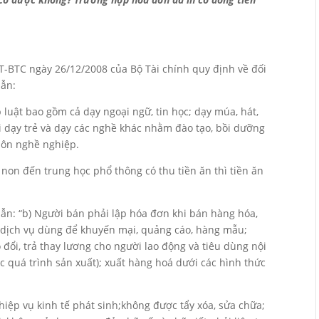
T-BTC ngày 26/12/2008 của Bộ Tài chính quy định về đối
dẫn:
 luật bao gồm cả dạy ngoại ngữ, tin học; dạy múa, hát,
uôi dạy trẻ và dạy các nghề khác nhằm đào tạo, bồi dưỡng
môn nghề nghiệp.
non đến trung học phổ thông có thu tiền ăn thì tiền ăn
n: “b) Người bán phải lập hóa đơn khi bán hàng hóa,
 dịch vụ dùng để khuyến mại, quảng cáo, hàng mẫu;
o đổi, trả thay lương cho người lao động và tiêu dùng nội
c quá trình sản xuất); xuất hàng hoá dưới các hình thức
iệp vụ kinh tế phát sinh;không được tẩy xóa, sửa chữa;