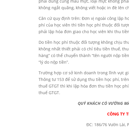
phải dùng cùng màu mực, loại mực không phai, 
không ngắt quãng, không viết hoặc in đè lên c
Căn cứ quy định trên: Đơn vị ngoài công lập ho
phí của học viên thì tiền học phí thuộc đối tượ
phải lập hóa đơn giao cho học viên khi thu tiề
Do tiền học phí thuộc đối tượng không chịu thu
không nhất thiết phải có chỉ tiêu tiền thuế, t
hàng” có thể chuyển thành “tên người nộp tiền”
“lý do nộp tiền”.
Trường hợp cơ sở kinh doanh trong lĩnh vực gi
Thông tư 153 để sử dụng thu tiền học phí, trên
thuế GTGT thì khi lập hóa đơn thu tiền học phí
thuế GTGT.
QUÝ KHÁCH CÓ VƯỚNG MẮC
CÔNG TY 
ĐC: 186/76 Vườn Lài, 