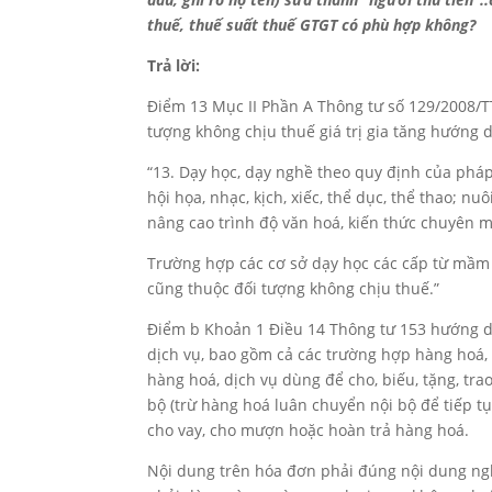
thuế, thuế suất thuế GTGT có phù hợp không?
Trả lời:
Điểm 13 Mục II Phần A Thông tư số 129/2008/T
tượng không chịu thuế giá trị gia tăng hướng 
“13. Dạy học, dạy nghề theo quy định của pháp
hội họa, nhạc, kịch, xiếc, thể dục, thể thao; n
nâng cao trình độ văn hoá, kiến thức chuyên 
Trường hợp các cơ sở dạy học các cấp từ mầm 
cũng thuộc đối tượng không chịu thuế.”
Điểm b Khoản 1 Điều 14 Thông tư 153 hướng dẫ
dịch vụ, bao gồm cả các trường hợp hàng hoá,
hàng hoá, dịch vụ dùng để cho, biếu, tặng, tra
bộ (trừ hàng hoá luân chuyển nội bộ để tiếp tụ
cho vay, cho mượn hoặc hoàn trả hàng hoá.
Nội dung trên hóa đơn phải đúng nội dung ngh