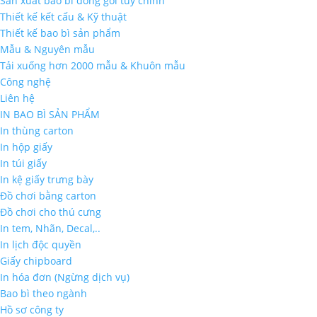
Sản xuất bao bì đóng gói tùy chỉnh
Thiết kế kết cấu & Kỹ thuật
Thiết kế bao bì sản phẩm
Mẫu & Nguyên mẫu
Tải xuống hơn 2000 mẫu & Khuôn mẫu
Công nghệ
Liên hệ
IN BAO BÌ SẢN PHẨM
In thùng carton
In hộp giấy
In túi giấy
In kệ giấy trưng bày
Đồ chơi bằng carton
Đồ chơi cho thú cưng
In tem, Nhãn, Decal,..
In lịch độc quyền
Giấy chipboard
In hóa đơn (Ngừng dịch vụ)
Bao bì theo ngành
Hồ sơ công ty