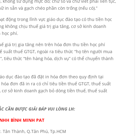
không sử dụng mực đỏ; chữ số và chữ viết phải liên tục,
hữ in sẵn và gạch chéo phần còn trống (nếu có).”
ạt động trong lĩnh vực giáo dục đào tạo có thu tiền học
ng không chịu thuế giá trị gia tăng, cơ sở kinh doanh
n học phí.
ế giá trị gia tăng nên trên hóa đơn thu tiền học phí
huế suất thuế GTGT, ngoài ra tiêu thức “họ tên người mua
, tiêu thức “tên hàng hóa, dịch vụ” có thể chuyển thành
áo dục đào tạo đã đặt in hóa đơn theo quy định tại
 hóa đơn đã in ra có chỉ tiêu tiền thuế GTGT, thuế suất
, cơ sở kinh doanh gạch bỏ dòng tiền thuế, thuế suất
 CẦN ĐƯỢC GIẢI ĐÁP VUI LÒNG LH:
TNHH BÌNH MINH PAT
P. Tân Thành, Q.Tân Phú, Tp.HCM