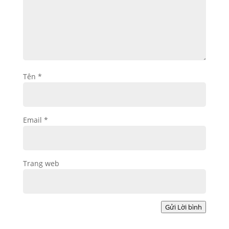
Tên
*
Email
*
Trang web
Gửi Lời bình