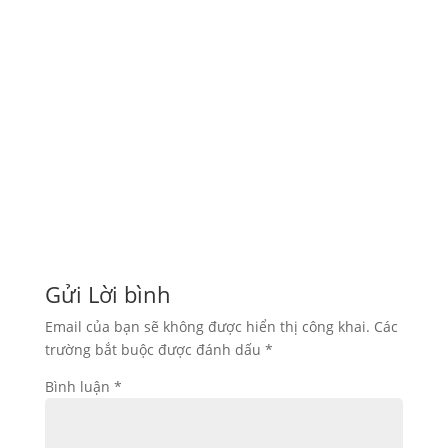
In Tem nhãn Decal với Nhiều mẫu mã đa dạng.
Dùng để dán...
Bình Minh Pat Là Đơn vị chuyên về THIẾT KẾ &
IN PHIẾU...
Gửi Lời bình
Email của bạn sẽ không được hiển thị công khai.
Các
trường bắt buộc được đánh dấu
*
Bình luận
*