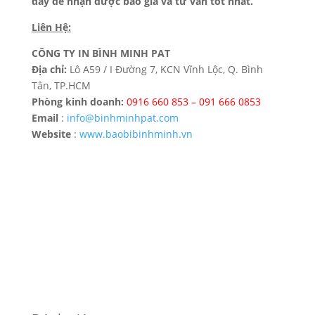
đây để nhận được báo giá và tư vấn tốt nhất.
Liên Hệ:
CÔNG TY IN BÌNH MINH PAT
Địa chỉ:
Lô A59 / I Đường 7, KCN Vĩnh Lộc, Q. Bình
Tân, TP.HCM
Phòng kinh doanh:
0916 660 853 – 091 666 0853
Email
:
info@binhminhpat.com
Website
:
www.baobibinhminh.vn