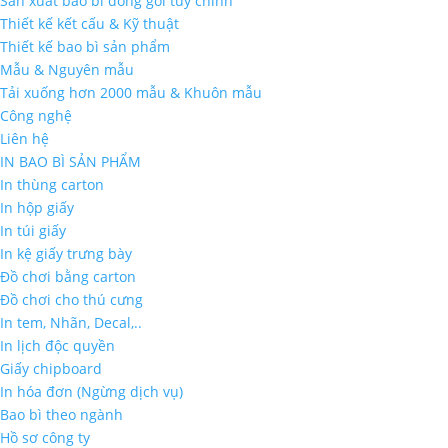
Sản xuất bao bì đóng gói tùy chỉnh
Thiết kế kết cấu & Kỹ thuật
Thiết kế bao bì sản phẩm
Mẫu & Nguyên mẫu
Tải xuống hơn 2000 mẫu & Khuôn mẫu
Công nghệ
Liên hệ
IN BAO BÌ SẢN PHẨM
In thùng carton
In hộp giấy
In túi giấy
In kệ giấy trưng bày
Đồ chơi bằng carton
Đồ chơi cho thú cưng
In tem, Nhãn, Decal,..
In lịch độc quyền
Giấy chipboard
In hóa đơn (Ngừng dịch vụ)
Bao bì theo ngành
Hồ sơ công ty