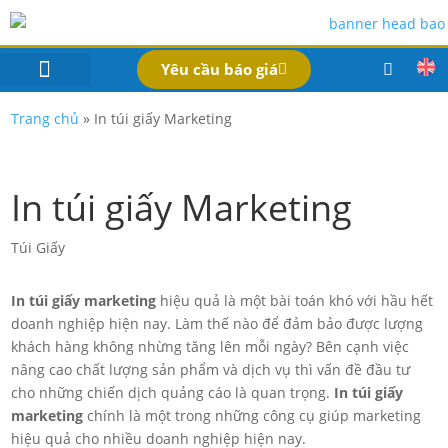
Yêu cầu báo giá
IN BAO BÌ SẢN PHẨM
Bao Bì Theo Ngành
Hồ Sơ Công Ty
Dịch Vụ
Công Nghệ
Trang chủ
»
In túi giấy Marketing
In túi giấy Marketing
Túi Giấy
In túi giấy marketing
hiệu quả là một bài toán khó với hầu hết
doanh nghiệp hiện nay. Làm thế nào để đảm bảo được lượng
khách hàng không nhừng tăng lên mỗi ngày? Bên cạnh việc
nâng cao chất lượng sản phẩm và dịch vụ thì vấn đề đầu tư
cho những chiến dịch quảng cáo là quan trọng.
In túi giấy
marketing
chính là một trong những công cụ giúp marketing
hiệu quả cho nhiều doanh nghiệp hiện nay.