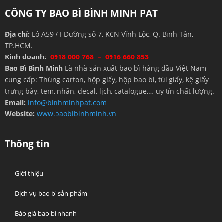
CÔNG TY BAO BÌ BÌNH MINH PAT
Địa chỉ:
Lô A59 / I Đường số 7, KCN Vĩnh Lộc, Q. Bình Tân,
TP.HCM.
Kinh doanh:
0918 000 768 – 0916 660 853
Bao Bì Bình Minh
Là nhà sản xuất bao bì hàng đầu Việt Nam
cung cấp: Thùng carton, hộp giấy, hộp bao bì, túi giấy, kệ giấy
trưng bày, tem, nhãn, decal, lịch, catalogue,… uy tín chất lượng.
Email:
info@binhminhpat.com
Website:
www.baobibinhminh.vn
Thông tin
Giới thiệu
Dịch vụ bao bì sản phẩm
Báo giá bao bì nhanh