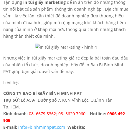
Tận dụng
in túi giấy marketing
để in ấn trên đó những thông
tin nổi bật của sản phẩm, thông tin doanh nghiệp,. Địa chỉ mua
sẵm…là việc làm cần thiết để doanh nghiệp đưa thương hiệu
của mình đi xa hơn, giúp mở rộng mạng lưới khách hàng tiềm
năng của mình ở khắp mọi nơi, thông qua chính những khách
hàng thân thiết của mình.
Nhưng việc in túi giấy marketing giá rẻ đẹp là bài toán đau đâu
của nhiều tổ chức, doanh nghiệp. Hãy để In Bao Bì Bình Minh
PAT giúp bạn giải quyết vấn đề này.
Liên hệ:
CÔNG TY BAO BÌ GIẤY BÌNH MINH PAT
TRỤ SỞ:
Lô A59/I Đường số 7, KCN Vĩnh Lộc, Q.Bình Tân,
Tp.HCM.
Kinh doanh:
08. 6679 5362; ‎08. 3620 7960
–
Hotline:
0906 492
905
E-mail:
info@binhminhpat.com
Website: