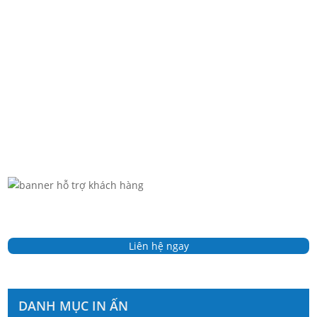
Công ty Bao bì Bình Minh PAT chuyên sản xuất túi giấy
in...
Liên hệ ngay
DANH MỤC IN ẤN